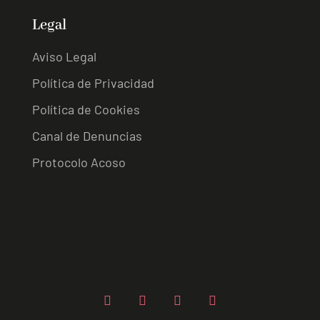
Legal
Aviso Legal
Política de Privacidad
Política de Cookies
Canal de Denuncias
Protocolo Acoso
L
I
F
Y
i
n
a
o