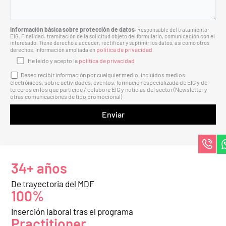
Información básica sobre protección de datos.
Responsable del tratamiento:
EIG. Finalidad: tramitación de la solicitud objeto del formulario, comunicación con el
interesado. Tiene derecho a acceder, rectificar y suprimir los datos, así como otros
política de privacidad
derechos. Información ampliada en
.
He leído y acepto la
política de privacidad
Deseo recibir información por cualquier medio, incluidos medios
electrónicos, sobre actividades, eventos, formación especializada de EIG y de
terceros en los que participe / colabore EIG y noticias del sector (Newsletter y
otras comunicaciones de tipo promocional)
34+ años
De trayectoria del MDF
100%
Inserción laboral tras el programa
Practitioner