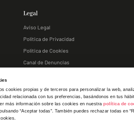
Legal
Aviso Legal
Política de Privacidad
Política de Cookies
Canal de Denuncias
Protocolo Acoso
ies
s cookies propias y de terceros para personalizar la web, anali
L
I
F
Y
icidad relacionada con tus preferencias, basándonos en tus hábi
i
n
a
o
n
s
c
u
er más información sobre las cookies en nuestra
política de c
k
t
e
t
 pulsando “Aceptar todas”.
También puedes rechazar todas en “
e
a
b
u
cookies.
d
g
o
b
i
r
o
e
n
a
k
 Consejería de Empleo, Empresa y Trabajo Autónomo de la Junta de Andal