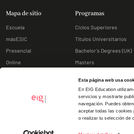
Mapa de sitio
Programas
Escuela
Ciclos Superiores
másESIC
Títulos Universitarios
Presencial
Bachelor's Degrees (UK)
Online
Masters
Empleabilidad
Postgrado
Esta página web usa cook
En EIG Education utilizamo
servicios y mostrarte publ
navegación.
Puedes obten
aceptar todas las cookies
o realizar tu selección de 
Escuela Internacional de Gerencia SLU ha recibido un incentivo de la