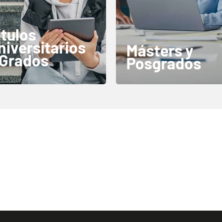
ítulos
niversitarios
Másters y
 Grados
Posgrados