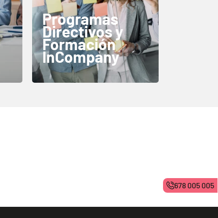
Programas
Directivos y
Formación
InCompany
678 005 005