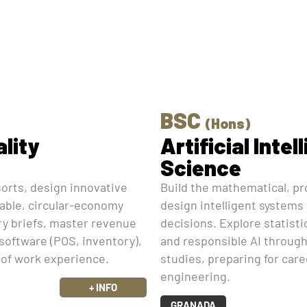
BSC
(Hons)
ality
Artificial Inte
Science
sorts, design innovative
Build the mathematical, pr
nable, circular-economy
design intelligent systems 
try briefs, master revenue
decisions. Explore statisti
software (POS, inventory),
and responsible AI through
of work experience.
studies, preparing for care
engineering.
+ INFO
GRANADA