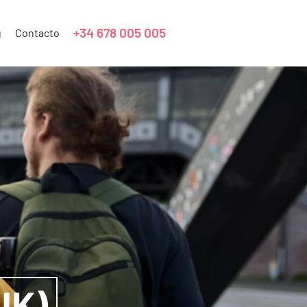
+34 678 005 005
g
Contacto
UK)