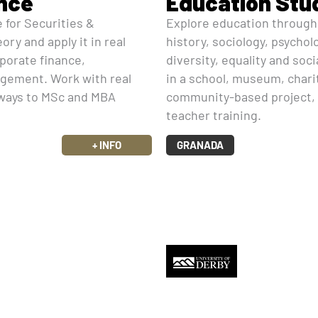
nce
Education Stu
 for Securities &
Explore education through i
ry and apply it in real
history, sociology, psychol
porate finance,
diversity, equality and soc
agement. Work with real
in a school, museum, charit
hways to MSc and MBA
community-based project,
teacher training.
+ INFO
GRANADA