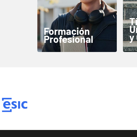
T
U
Formación
y
Profesional