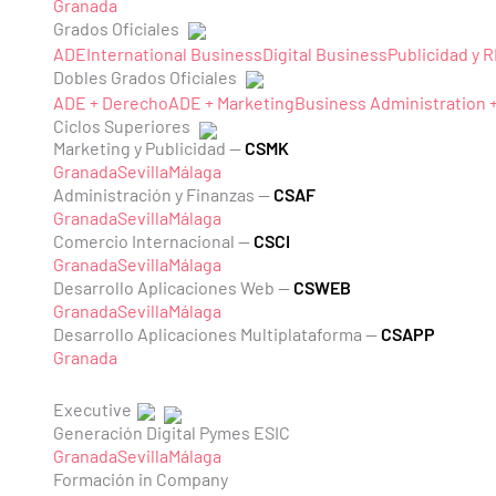
Granada
Grados Oficiales
ADE
International Business
Digital Business
Publicidad y 
Dobles Grados Oficiales
ADE + Derecho
ADE + Marketing
Business Administration 
Ciclos Superiores
Marketing y Publicidad —
CSMK
Granada
Sevilla
Málaga
Administración y Finanzas —
CSAF
Granada
Sevilla
Málaga
Comercio Internacional —
CSCI
Granada
Sevilla
Málaga
Desarrollo Aplicaciones Web —
CSWEB
Granada
Sevilla
Málaga
Desarrollo Aplicaciones Multiplataforma —
CSAPP
Granada
Executive
Generación Digital Pymes ESIC
Granada
Sevilla
Málaga
Formación in Company