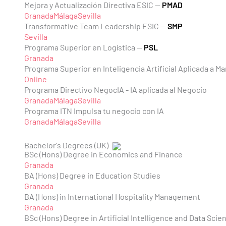
Mejora y Actualización Directiva ESIC —
PMAD
Granada
Málaga
Sevilla
Transformative Team Leadership ESIC —
SMP
Sevilla
Programa Superior en Logística —
PSL
Granada
Programa Superior en Inteligencia Artificial Aplicada a Ma
Online
Programa Directivo NegocIA - IA aplicada al Negocio
Granada
Málaga
Sevilla
Programa ITN Impulsa tu negocio con IA
Granada
Málaga
Sevilla
Bachelor's Degrees (UK)
BSc (Hons) Degree in Economics and Finance
Granada
BA (Hons) Degree in Education Studies
Granada
BA (Hons) in International Hospitality Management
Granada
BSc (Hons) Degree in Artificial Intelligence and Data Scie