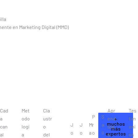
lla
ente en Marketing Digital (MMD)
Cad
Met
Cla
Apr
Tes
P
S
a
odo
ustr
end
tim
+
muchos
J
J
M
r
a
can
logí
o
izaj
oni
más
o
o
a
o
li
expertos
al
a
del
e
os