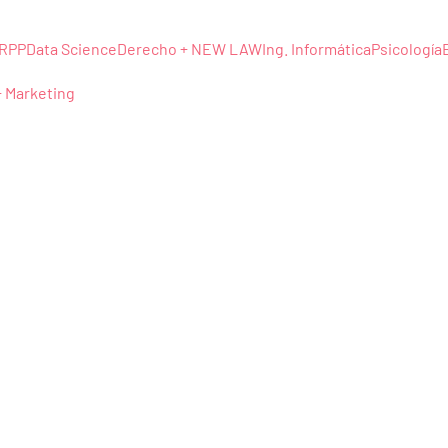
RRPP
Data Science
Derecho + NEW LAW
Ing. Informática
Psicología
+ Marketing