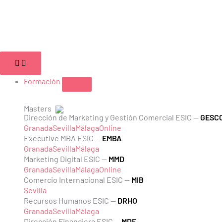
Ir
al
contenido
Cerrar
Abrir
Cerrar
Abrir
Cerrar
Abrir
Campus
Campus
Formación
Formación
Empleabilidad
Empleabilidad
Formación
Masters
Dirección de Marketing y Gestión Comercial ESIC —
GESC
Granada
Sevilla
Málaga
Online
Executive MBA ESIC —
EMBA
Granada
Sevilla
Málaga
Marketing Digital ESIC —
MMD
Granada
Sevilla
Málaga
Online
Comercio Internacional ESIC —
MIB
Sevilla
Recursos Humanos ESIC —
DRHO
Granada
Sevilla
Málaga
Dirección Financiera ESIC —
MDF