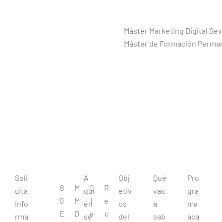
Máster Marketing Digital Sevi
Máster de Formación Perman
Soli
A
Obj
Qué
Pro
6
M
C
R
cita
qui
etiv
vas
gra
0
M
l
e
info
én
os
a
ma
E
D
a
c
rma
se
del
sab
aca