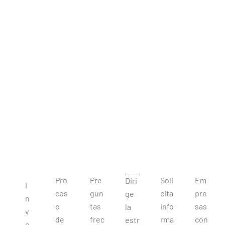
Pro
Pre
Soli
Em
Diri
I
ces
gun
cita
pre
ge
n
o
tas
info
sas
la
v
de
frec
rma
con
estr
e