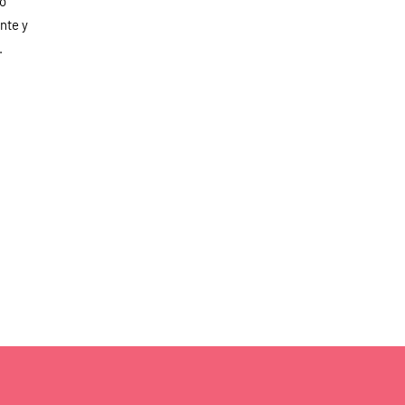
po
ente y
.