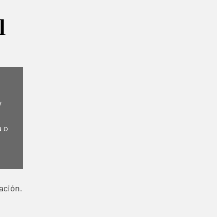
l
y
a o
ación.