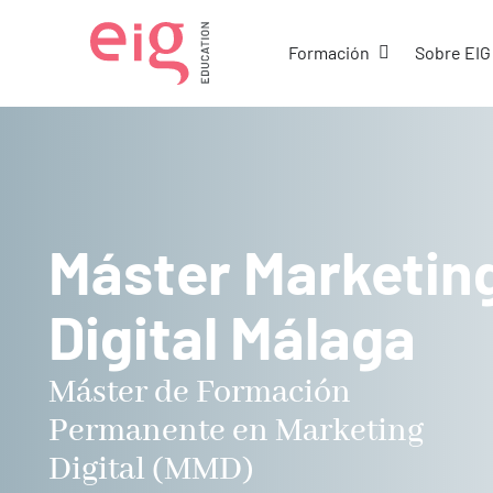
Ir
al
Abrir Formació
Formación
Sobre EIG
contenido
Máster Marketin
Digital Málaga
Máster de Formación
Permanente en Marketing
Digital (MMD)