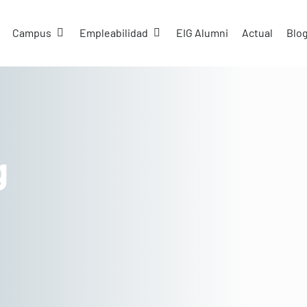
n
Abrir Campus
Abrir Empleabilidad
Campus
Empleabilidad
EIG Alumni
Actual
Blo
g