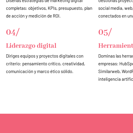
Diseñas estrategias de marketing digital
Gestionas proyect
completas: objetivos, KPIs, presupuesto, plan
social media, web
de acción y medición de ROI.
conectados en un
04/
05/
Liderazgo digital
Herramient
Diriges equipos y proyectos digitales con
Dominas las herra
criterio: pensamiento crítico, creatividad,
empresas: HubSpo
comunicación y marco ético sólido.
Similarweb, WordP
inteligencia artifi