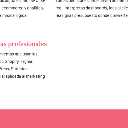
os digitales 360: SEO, SEM,
Tomas decisiones data-driven en tiem
, ecommerce y analítica,
real: interpretas dashboards, lees al cli
a misma lógica.
reasignas presupuesto donde convierte
as profesionales
mientas que usan las
t, Shopify, Figma,
ress, Statista e
cial aplicada al marketing