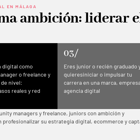
TAL EN MÁLAGA
sma ambición: liderar e
03/
n digital como
Eres junior o recién graduado 
nager o freelance y
quieresiniciar o impulsar tu
 de nivel:
carrera en una marca, empres
asos reales y red
agencia digital
unity managers y freelance, juniors con ambición y
 profesionalizar su estrategia digital, ecommerce y capt