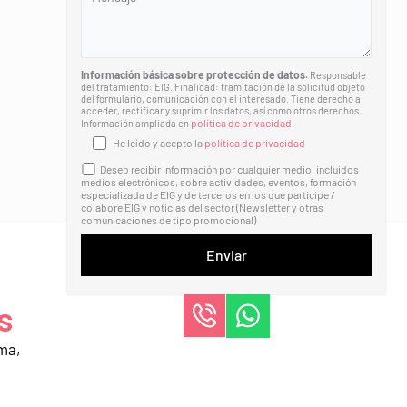
Información básica sobre protección de datos.
Responsable
del tratamiento: EIG. Finalidad: tramitación de la solicitud objeto
del formulario, comunicación con el interesado. Tiene derecho a
acceder, rectificar y suprimir los datos, así como otros derechos.
política de privacidad
Información ampliada en
.
He leído y acepto la
política de privacidad
Deseo recibir información por cualquier medio, incluidos
medios electrónicos, sobre actividades, eventos, formación
especializada de EIG y de terceros en los que participe /
colabore EIG y noticias del sector (Newsletter y otras
comunicaciones de tipo promocional)
s
ma,