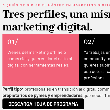
A QUIÉN SE DIRIGE EL MÁSTER EN MARKETING DIGI
Tres perfiles, una mi
marketing digital.
01/
02/
Vienes del marketing offline o
Ya trabajas e
comercial y quieres dar el salto al
community ma
digital con herramientas reales.
quieres subir
estructura, c
profesional.
Perfil tipo:
profesionales en transición al digital, comm
propietarios de pymes y emprendedores
que necesitan
DESCARGA HOJA DE PROGRAMA