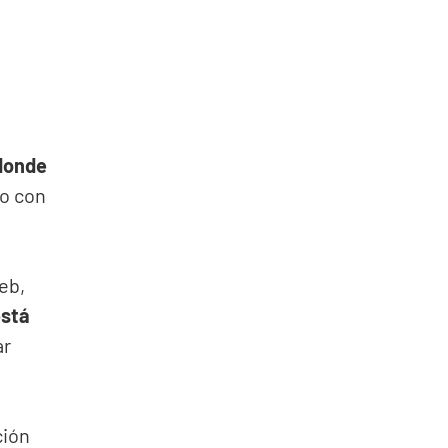
 donde
no con
eb,
stá
ar
ción