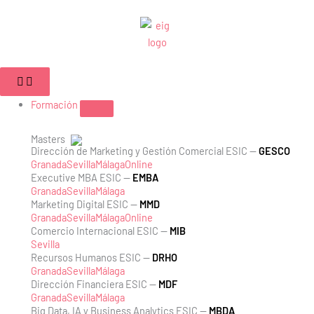
Ir
al
contenido
Cerrar
Abrir
Cerrar
Abrir
Cerrar
Abrir
Campus
Campus
Formación
Formación
Empleabilidad
Empleabilidad
Formación
Masters
Dirección de Marketing y Gestión Comercial ESIC —
GESCO
Granada
Sevilla
Málaga
Online
Executive MBA ESIC —
EMBA
Granada
Sevilla
Málaga
Marketing Digital ESIC —
MMD
Granada
Sevilla
Málaga
Online
Comercio Internacional ESIC —
MIB
Sevilla
Recursos Humanos ESIC —
DRHO
Granada
Sevilla
Málaga
Dirección Financiera ESIC —
MDF
Granada
Sevilla
Málaga
Big Data, IA y Business Analytics ESIC —
MBDA