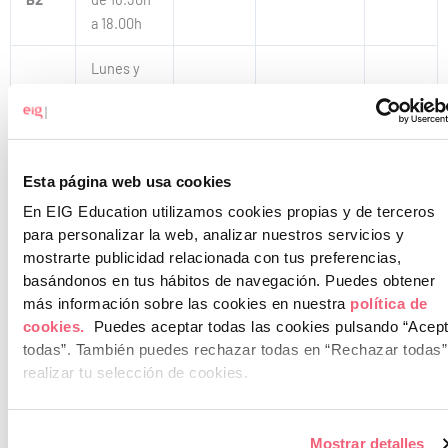
a 18.00h
Lunes y
Nivel
Miércoles
Octubre
Mayo
490€
C1
de 18.30h
a 20.00h
Esta página web usa cookies
En EIG Education utilizamos cookies propias y de terceros
Inscríbete en B1 / B2 / C1
para personalizar la web, analizar nuestros servicios y
mostrarte publicidad relacionada con tus preferencias,
basándonos en tus hábitos de navegación.
Puedes obtener
Conversation Club
más información sobre las cookies en nuestra
política de
cookies.
Puedes aceptar todas las cookies pulsando “Acep
La mejor manera de hablar inglés es practicando. Este curso te
todas”.
También puedes rechazar todas en “Rechazar todas”
ofrece la posibilidad de usar todo lo que has aprendido durante años
realizar tu selección de cookies.
en un contexto real con clases estructuradas en torno a un tema
que sabrás con antelación. Karina Warren y Steve Donegan dirigen
las sesiones para que puedas hablar con más fluidez y confianza, sin
Mostrar detalles