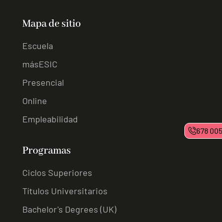
Mapa de sitio
Escuela
másESIC
Presencial
Online
Empleabilidad
678 00
Programas
Ciclos Superiores
Títulos Universitarios
Bachelor's Degrees (UK)