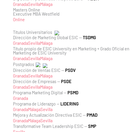
Granada
Sevilla
Málaga
Masters Online
Executive MBA Westfield
Online
Títulos Universitarios
Dirección de Marketing Global ESIC —
TSDMG
Granada
Sevilla
Málaga
Título propio de ESIC University en Marketing + Grado Oficial en
Marketing de ESIC University
Granada
Sevilla
Málaga
Postgrados
Dirección de Ventas ESIC —
PSDV
Granada
Sevilla
Málaga
Dirección de Empresas —
PSDE
Granada
Sevilla
Málaga
Programa Marketing Digital —
PSMD
Granada
Programa de Liderazgo —
LIDERING
Granada
Málaga
Sevilla
Mejora y Actualización Directiva ESIC —
PMAD
Granada
Málaga
Sevilla
Transformative Team Leadership ESIC —
SMP
Sevilla