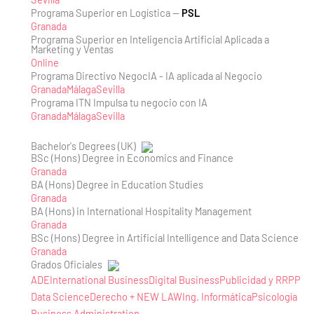
Programa Superior en Logística —
PSL
Granada
Programa Superior en Inteligencia Artificial Aplicada a
Marketing y Ventas
Online
Programa Directivo NegocIA - IA aplicada al Negocio
Granada
Málaga
Sevilla
Programa ITN Impulsa tu negocio con IA
Granada
Málaga
Sevilla
Bachelor's Degrees (UK)
BSc (Hons) Degree in Economics and Finance
Granada
BA (Hons) Degree in Education Studies
Granada
BA (Hons) in International Hospitality Management
Granada
BSc (Hons) Degree in Artificial Intelligence and Data Science
Granada
Grados Oficiales
ADE
International Business
Digital Business
Publicidad y RRPP
Data Science
Derecho + NEW LAW
Ing. Informática
Psicología
Business Administration