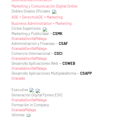
Marketing y Comunicación Digital Online
Dobles Grados Oficiales
ADE + Derecho
ADE + Marketing
Business Administration + Marketing
Ciclos Superiores
Marketing y Publicidad —
CSMK
Granada
Sevilla
Málaga
Administración y Finanzas —
CSAF
Granada
Sevilla
Málaga
Comercio Internacional —
CSCI
Granada
Sevilla
Málaga
Desarrollo Aplicaciones Web —
CSWEB
Granada
Sevilla
Málaga
Desarrollo Aplicaciones Multiplataforma —
CSAPP
Granada
Executive
Generación Digital Pymes ESIC
Granada
Sevilla
Málaga
Formación in Company
Granada
Málaga
Idiomas