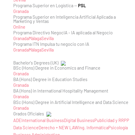
Programa Superior en Logística —
PSL
Granada
Programa Superior en Inteligencia Artificial Aplicada a
Marketing y Ventas
Online
Programa Directivo NegocIA - IA aplicada al Negocio
Granada
Málaga
Sevilla
Programa ITN Impulsa tu negocio con IA
Granada
Málaga
Sevilla
Bachelor's Degrees (UK)
BSc (Hons) Degree in Economics and Finance
Granada
BA (Hons) Degree in Education Studies
Granada
BA (Hons) in International Hospitality Management
Granada
BSc (Hons) Degree in Artificial Intelligence and Data Science
Granada
Grados Oficiales
ADE
International Business
Digital Business
Publicidad y RRPP
Data Science
Derecho + NEW LAW
Ing. Informática
Psicología
Business Administration