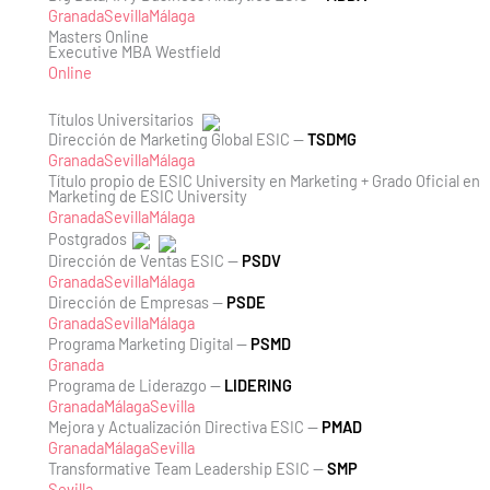
Granada
Sevilla
Málaga
Masters Online
Executive MBA Westfield
Online
Títulos Universitarios
Dirección de Marketing Global ESIC —
TSDMG
Granada
Sevilla
Málaga
Título propio de ESIC University en Marketing + Grado Oficial en
Marketing de ESIC University
Granada
Sevilla
Málaga
Postgrados
Dirección de Ventas ESIC —
PSDV
Granada
Sevilla
Málaga
Dirección de Empresas —
PSDE
Granada
Sevilla
Málaga
Programa Marketing Digital —
PSMD
Granada
Programa de Liderazgo —
LIDERING
Granada
Málaga
Sevilla
Mejora y Actualización Directiva ESIC —
PMAD
Granada
Málaga
Sevilla
Transformative Team Leadership ESIC —
SMP
Sevilla