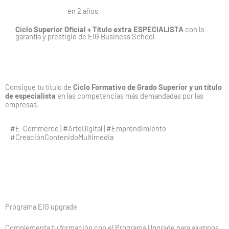
Doble titulación
en 2 años
Ciclo Superior Oficial + Título extra ESPECIALISTA
con la
garantía y prestigio de EIG Business School
Consigue tu título de
Ciclo Formativo de Grado Superior y un título
de especialista
en las competencias más demandadas por las
empresas.
#E-Commerce | #ArteDigital | #Emprendimiento
#CreaciónContenidoMultimedia
Programa EIG upgrade
Complementa tu formación con el Programa Upgrade para alumnos