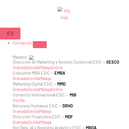
Ir
al
contenido
Cerrar
Abrir
Cerrar
Abrir
Cerrar
Abrir
Campus
Campus
Formación
Formación
Empleabilidad
Empleabilidad
Formación
Masters
Dirección de Marketing y Gestión Comercial ESIC —
GESCO
Granada
Sevilla
Málaga
Online
Executive MBA ESIC —
EMBA
Granada
Sevilla
Málaga
Marketing Digital ESIC —
MMD
Granada
Sevilla
Málaga
Online
Comercio Internacional ESIC —
MIB
Sevilla
Recursos Humanos ESIC —
DRHO
Granada
Sevilla
Málaga
Dirección Financiera ESIC —
MDF
Granada
Sevilla
Málaga
Big Data, IA y Business Analytics ESIC —
MBDA