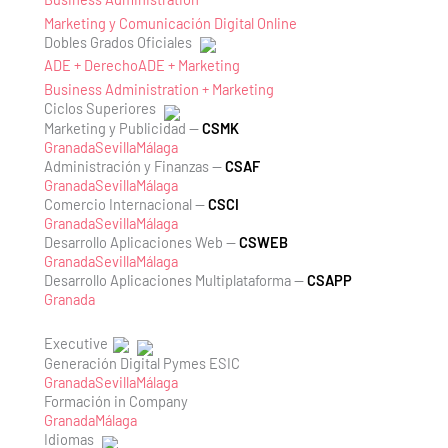
Marketing y Comunicación Digital Online
Dobles Grados Oficiales
ADE + Derecho
ADE + Marketing
Business Administration + Marketing
Ciclos Superiores
Marketing y Publicidad —
CSMK
Granada
Sevilla
Málaga
Administración y Finanzas —
CSAF
Granada
Sevilla
Málaga
Comercio Internacional —
CSCI
Granada
Sevilla
Málaga
Desarrollo Aplicaciones Web —
CSWEB
Granada
Sevilla
Málaga
Desarrollo Aplicaciones Multiplataforma —
CSAPP
Granada
Executive
Generación Digital Pymes ESIC
Granada
Sevilla
Málaga
Formación in Company
Granada
Málaga
Idiomas