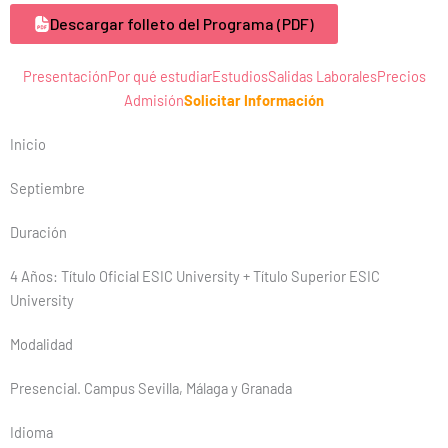
Descargar folleto del Programa (PDF)
Presentación
Por qué estudiar
Estudios
Salidas Laborales
Precios
Admisión
Solicitar Información
Inicio
Septiembre
Duración
4 Años: Título Oficial ESIC University + Título Superior ESIC
University
Modalidad
Presencial. Campus Sevilla, Málaga y Granada
Idioma