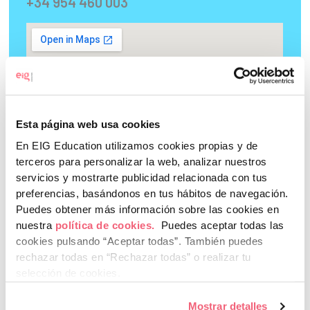
+34 954 460 003
Esta página web usa cookies
En EIG Education utilizamos cookies propias y de
terceros para personalizar la web, analizar nuestros
servicios y mostrarte publicidad relacionada con tus
preferencias, basándonos en tus hábitos de navegación.
Puedes obtener más información sobre las cookies en
nuestra
política de cookies.
Puedes aceptar todas las
cookies pulsando “Aceptar todas”.
También puedes
rechazar todas en “Rechazar todas” o realizar tu
Campus Málaga
selección de cookies.
C. Severo Ochoa, 49, 29590 Málaga
Mostrar detalles