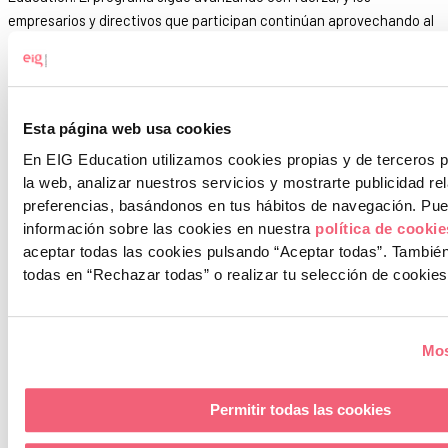
empresarios y directivos que participan continúan aprovechando al
máximo las oportunidades que ofrece.
En esta ocasión, Angel Agueda Barrero compartió sus
conocimientos sobre los entornos VUCA & BANI y cómo alcanzar la
Esta página web usa cookies
agilidad organizacional mediante metodologías ágiles como Design
Thinking, Scrum, entre otras.
En EIG Education utilizamos cookies propias y de terceros p
la web, analizar nuestros servicios y mostrarte publicidad re
Además de la formación, disfrutaron de un desayuno y un almuerzo,
preferencias, basándonos en tus hábitos de navegación.
Pue
aprovechando para hacer networking y fortalecer relaciones
información sobre las cookies en nuestra
política de cooki
profesionales.
aceptar todas las cookies pulsando “Aceptar todas”.
También
todas en “Rechazar todas” o realizar tu selección de cookies
Gracias a Juan Sánchez López, codirector ejecutivo del programa,
por estar presente y hacer que todo fluya con éxito.
Si quieres conocer más sobre el PMAD:
Mos
https://esgerencia.com/programa-mejora-actualizacion-directiva-
malaga/
Permitir todas las cookies