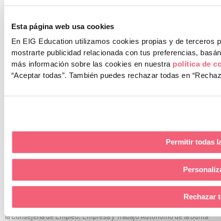
Canal de Denuncias
Protocolo Acoso
Esta página web usa cookies
En EIG Education utilizamos cookies propias y de terceros pa
678 005 005
mostrarte publicidad relacionada con tus preferencias, bas
más información sobre las cookies en nuestra
política de c
“Aceptar todas”.
También puedes rechazar todas en “Rechazar
L
I
F
Y
i
n
a
o
Permitir todas l
Aviso Legal
Política de Privacidad
Política de Cookies
n
s
c
u
Canal de Denuncias
Protocolo Acoso
Personaliz
k
t
e
t
Rechazar 
e
a
b
u
Escuela Internacional de Gerencia SLU ha recibido un incentivo de
la Consejería de Empleo, Empresa y Trabajo Autónomo de la Junta