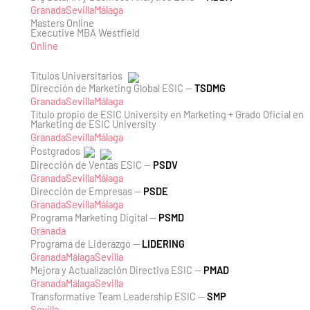
Granada
Sevilla
Málaga
Masters Online
Executive MBA Westfield
Online
Títulos Universitarios
Dirección de Marketing Global ESIC —
TSDMG
Granada
Sevilla
Málaga
Título propio de ESIC University en Marketing + Grado Oficial en
Marketing de ESIC University
Granada
Sevilla
Málaga
Postgrados
Dirección de Ventas ESIC —
PSDV
Granada
Sevilla
Málaga
Dirección de Empresas —
PSDE
Granada
Sevilla
Málaga
Programa Marketing Digital —
PSMD
Granada
Programa de Liderazgo —
LIDERING
Granada
Málaga
Sevilla
Mejora y Actualización Directiva ESIC —
PMAD
Granada
Málaga
Sevilla
Transformative Team Leadership ESIC —
SMP
Sevilla