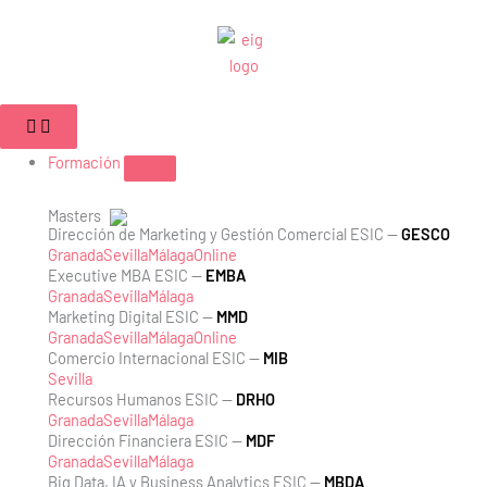
Ir
al
contenido
Cerrar
Abrir
Cerrar
Abrir
Cerrar
Abrir
Campus
Campus
Formación
Formación
Empleabilidad
Empleabilidad
Formación
Masters
Dirección de Marketing y Gestión Comercial ESIC —
GESCO
Granada
Sevilla
Málaga
Online
Executive MBA ESIC —
EMBA
Granada
Sevilla
Málaga
Marketing Digital ESIC —
MMD
Granada
Sevilla
Málaga
Online
Comercio Internacional ESIC —
MIB
Sevilla
Recursos Humanos ESIC —
DRHO
Granada
Sevilla
Málaga
Dirección Financiera ESIC —
MDF
Granada
Sevilla
Málaga
Big Data, IA y Business Analytics ESIC —
MBDA