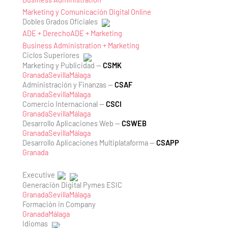
Marketing y Comunicación Digital Online
Dobles Grados Oficiales
ADE + Derecho
ADE + Marketing
Business Administration + Marketing
Ciclos Superiores
Marketing y Publicidad —
CSMK
Granada
Sevilla
Málaga
Administración y Finanzas —
CSAF
Granada
Sevilla
Málaga
Comercio Internacional —
CSCI
Granada
Sevilla
Málaga
Desarrollo Aplicaciones Web —
CSWEB
Granada
Sevilla
Málaga
Desarrollo Aplicaciones Multiplataforma —
CSAPP
Granada
Executive
Generación Digital Pymes ESIC
Granada
Sevilla
Málaga
Formación in Company
Granada
Málaga
Idiomas