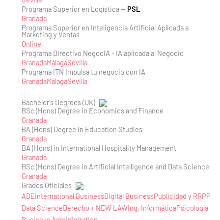
Programa Superior en Logística —
PSL
Granada
Programa Superior en Inteligencia Artificial Aplicada a
Marketing y Ventas
Online
Programa Directivo NegocIA - IA aplicada al Negocio
Granada
Málaga
Sevilla
Programa ITN Impulsa tu negocio con IA
Granada
Málaga
Sevilla
Bachelor's Degrees (UK)
BSc (Hons) Degree in Economics and Finance
Granada
BA (Hons) Degree in Education Studies
Granada
BA (Hons) in International Hospitality Management
Granada
BSc (Hons) Degree in Artificial Intelligence and Data Science
Granada
Grados Oficiales
ADE
International Business
Digital Business
Publicidad y RRPP
Data Science
Derecho + NEW LAW
Ing. Informática
Psicología
Business Administration