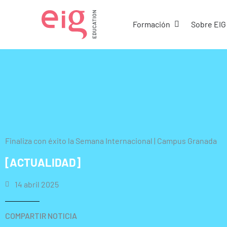
Ir
al
Abrir Formació
Formación
Sobre EIG
contenido
Finaliza con éxito la Semana Internacional | Campus Granada
[ACTUALIDAD]
14 abril 2025
COMPARTIR NOTICIA