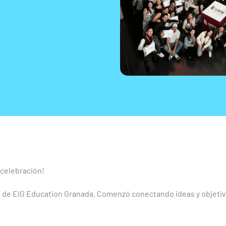
 celebración!
pus de EIG Education Granada. Comenzó conectando ideas y objeti