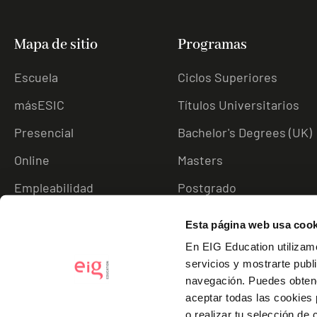
Mapa de sitio
Programas
Escuela
Ciclos Superiores
másESIC
Títulos Universitarios
Presencial
Bachelor's Degrees (UK)
Online
Masters
Empleabilidad
Postgrado
Esta página web usa cook
En EIG Education utilizamo
servicios y mostrarte publ
navegación.
Puedes obten
aceptar todas las cookies
o realizar tu selección de 