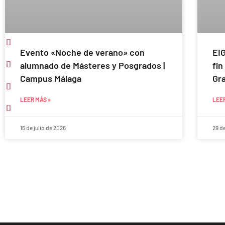
Evento «Noche de verano» con
EIG
alumnado de Másteres y Posgrados |
fin
Campus Málaga
Gra
LEER MÁS »
LEER
15 de julio de 2026
29 d