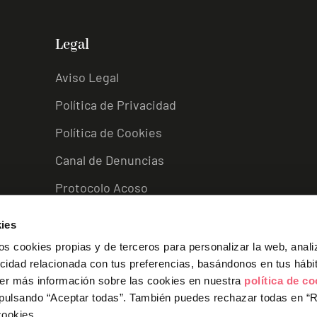
Legal
Aviso Legal
Política de Privacidad
Política de Cookies
Canal de Denuncias
Protocolo Acoso
ies
L
I
F
Y
s cookies propias y de terceros para personalizar la web, anali
i
n
a
o
icidad relacionada con tus preferencias, basándonos en tus hábi
n
s
c
u
k
t
e
t
er más información sobre las cookies en nuestra
política de c
e
a
b
u
 pulsando “Aceptar todas”.
También puedes rechazar todas en “
d
g
o
b
cookies.