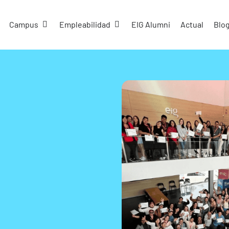
n
Abrir Campus
Abrir Empleabilidad
Campus
Empleabilidad
EIG Alumni
Actual
Blo