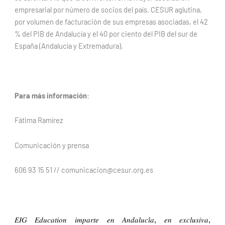
empresarial por número de socios del país. CESUR aglutina,
por volumen de facturación de sus empresas asociadas, el 42
% del PIB de Andalucía y el 40 por ciento del PIB del sur de
España (Andalucía y Extremadura).
Para más información
:
Fátima Ramírez
Comunicación y prensa
606 93 15 51 // comunicacion@cesur.org.es
𝐸𝐼𝐺 𝐸𝑑𝑢𝑐𝑎𝑡𝑖𝑜𝑛 𝑖𝑚𝑝𝑎𝑟𝑡𝑒 𝑒𝑛 𝐴𝑛𝑑𝑎𝑙𝑢𝑐𝑖́𝑎, 𝑒𝑛 𝑒𝑥𝑐𝑙𝑢𝑠𝑖𝑣𝑎,