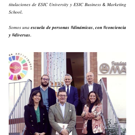
𝑡𝑖𝑡𝑢𝑙𝑎𝑐𝑖𝑜𝑛𝑒𝑠 𝑑𝑒 𝐸𝑆𝐼𝐶 𝑈𝑛𝑖𝑣𝑒𝑟𝑠𝑖𝑡𝑦 𝑦 𝐸𝑆𝐼𝐶 𝐵𝑢𝑠𝑖𝑛𝑒𝑠𝑠 & 𝑀𝑎𝑟𝑘𝑒𝑡𝑖𝑛𝑔
𝑆𝑐ℎ𝑜𝑜𝑙.
𝑆𝑜𝑚𝑜𝑠 𝑢𝑛𝑎 𝒆𝒔𝒄𝒖𝒆𝒍𝒂 𝒅𝒆 𝒑𝒆𝒓𝒔𝒐𝒏𝒂𝒔 #𝒅𝒊𝒏𝒂́𝒎𝒊𝒄𝒂𝒔, 𝒄𝒐𝒏 #𝒄𝒐𝒏𝒄𝒊𝒆𝒏𝒄𝒊𝒂
𝒚 #𝒅𝒊𝒗𝒆𝒓𝒔𝒂𝒔.