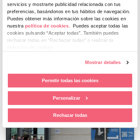
servicios y mostrarte publicidad relacionada con tus
COMPARTIR NOTICIA
preferencias, basándonos en tus hábitos de navegación.
Puedes obtener más información sobre las cookies en
nuestra
política de cookies.
Puedes aceptar todas las
cookies pulsando “Aceptar todas”.
También puedes
LinkedIn
Facebook
WhatsApp
rechazar todas en “Rechazar todas” o realizar tu
selección de cookies.
Twitter
Mostrar detalles
Permitir todas las cookies
Te puede interesar..
Personalizar
Rechazar todas