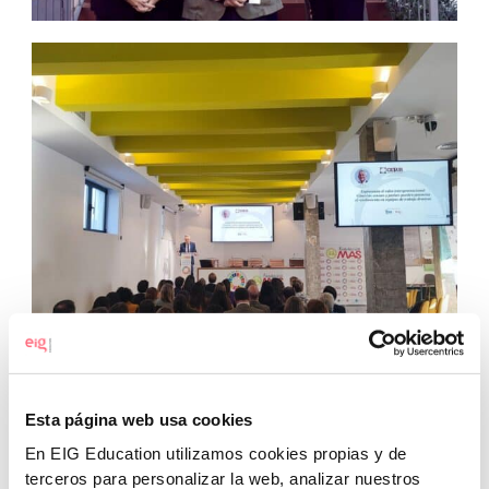
Apúntate a nuestra newsletter y te avisaremos de todas las
Esta página web usa cookies
novedades de EIG Education.
[
Pincha aquí
]
En EIG Education utilizamos cookies propias y de
terceros para personalizar la web, analizar nuestros