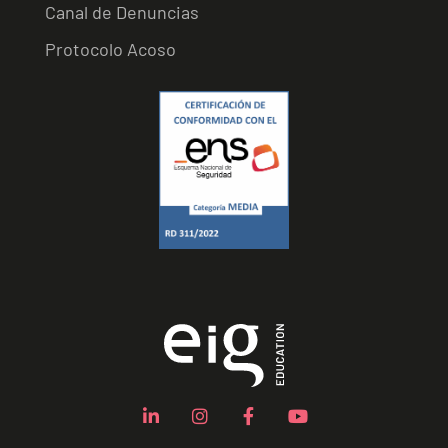
Canal de Denuncias
Protocolo Acoso
L
I
F
Y
i
n
a
o