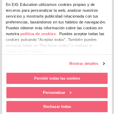
En EIG Education utilizamos cookies propias y de
terceros para personalizar la web, analizar nuestros
servicios y mostrarte publicidad relacionada con tus
preferencias, basándonos en tus hábitos de navegación.
Puedes obtener más información sobre las cookies en
nuestra
política de cookies.
Puedes aceptar todas las
cookies pulsando “Aceptar todas”.
También puedes
rechazar todas en “Rechazar todas” o realizar tu
selección de cookies.
EIG Education celebra su fiesta de fin de
curso en los campus de Granada, Málaga y
Mostrar detalles
Sevilla
LEER MÁS »
Permitir todas las cookies
29 de mayo de 2026
Personalizar
Rechazar todas