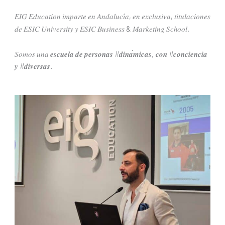
,
,
𝐸𝐼𝐺
𝐸𝑑𝑢𝑐𝑎𝑡𝑖𝑜𝑛
𝑖𝑚𝑝𝑎𝑟𝑡𝑒
𝑒𝑛
𝐴𝑛𝑑𝑎𝑙𝑢𝑐𝑖
𝑎
𝑒𝑛
𝑒𝑥𝑐𝑙𝑢𝑠𝑖𝑣𝑎
𝑡𝑖𝑡𝑢𝑙𝑎𝑐𝑖𝑜𝑛𝑒𝑠
&
.
𝑑𝑒
𝐸𝑆𝐼𝐶
𝑈𝑛𝑖𝑣𝑒𝑟𝑠𝑖𝑡𝑦
𝑦
𝐸𝑆𝐼𝐶
𝐵𝑢𝑠𝑖𝑛𝑒𝑠𝑠
𝑀𝑎𝑟𝑘𝑒𝑡𝑖𝑛𝑔
𝑆𝑐ℎ𝑜𝑜𝑙
𝑆𝑜𝑚𝑜𝑠
𝑢𝑛𝑎
𝒆𝒔𝒄𝒖𝒆𝒍𝒂
𝒅𝒆
𝒑𝒆𝒓𝒔𝒐𝒏𝒂𝒔
#
𝒅𝒊𝒏𝒂
𝒎𝒊𝒄𝒂𝒔
,
𝒄𝒐𝒏
#
𝒄𝒐𝒏𝒄𝒊𝒆𝒏𝒄𝒊𝒂
𝒚
#
𝒅𝒊𝒗𝒆𝒓𝒔𝒂𝒔
.