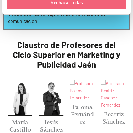
Codificador de datos para investigaciones de mercados.
Rechazar todas
Controlador de cursaje o emisión en medios de
comunicación.
Claustro de Profesores del
Ciclo Superior en Marketing y
Publicidad Jaén
Paloma
Fernánd
Beatriz
ez
Sánchez
María
Jesús
Castillo
Sánchez