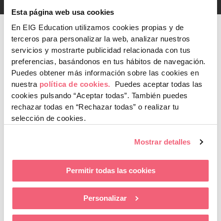
Asistente del jefe de producto.
Esta página web usa cookies
Técnico de marketing.
En EIG Education utilizamos cookies propias y de
terceros para personalizar la web, analizar nuestros
Técnico en publicidad.
servicios y mostrarte publicidad relacionada con tus
Técnico en relaciones públicas.
preferencias, basándonos en tus hábitos de navegación.
Puedes obtener más información sobre las cookies en
nuestra
política de cookies.
Puedes aceptar todas las
Organizador de eventos de marketing y comunicación.
cookies pulsando “Aceptar todas”.
También puedes
rechazar todas en “Rechazar todas” o realizar tu
Auxiliar de medios en empresas de publicidad.
selección de cookies.
Técnico en estudios de mercado y opinión pública.
Mostrar detalles
Técnico en trabajos de campo.
Permitir todas las cookies
Inspector de encuestadores.
Personalizar
Agente de encuestas y censos.