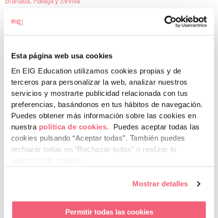
Granada, Málaga y Sevilla
Leer más »
29 de mayo de 2026
Esta página web usa cookies
Feria de Empleo My Way 2026 con más de 300 participantes y más
En EIG Education utilizamos cookies propias y de
de 30 empresas | Campus Granada
terceros para personalizar la web, analizar nuestros
servicios y mostrarte publicidad relacionada con tus
Leer más »
preferencias, basándonos en tus hábitos de navegación.
29 de mayo de 2026
Puedes obtener más información sobre las cookies en
nuestra
política de cookies.
Puedes aceptar todas las
cookies pulsando “Aceptar todas”.
También puedes
rechazar todas en “Rechazar todas” o realizar tu
selección de cookies.
Mostrar detalles
Permitir todas las cookies