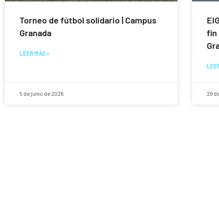
Torneo de fútbol solidario | Campus
EIG
Granada
fin
Gra
LEER MÁS »
LEER
5 de junio de 2026
29 d