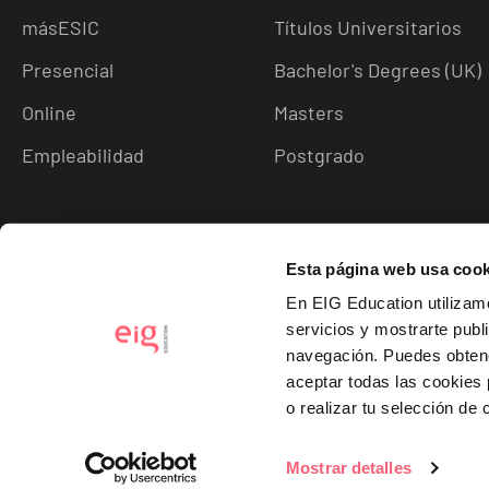
másESIC
Títulos Universitarios
Presencial
Bachelor's Degrees (UK)
Online
Masters
Empleabilidad
Postgrado
Esta página web usa cook
En EIG Education utilizamo
servicios y mostrarte publ
navegación.
Puedes obten
aceptar todas las cookies
o realizar tu selección de 
Escuela Internacional de Gerencia SLU ha recibido un incentivo de la
Mostrar detalles
financiado por la Unión Europea-Next Generation EU.