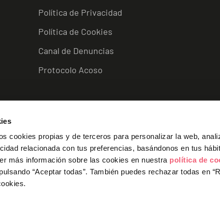
Política de Privacidad
Política de Cookies
Canal de Denuncias
Protocolo Acoso
L
I
F
Y
i
n
a
o
ies
n
s
c
u
k
t
e
t
s cookies propias y de terceros para personalizar la web, anali
e
a
b
u
icidad relacionada con tus preferencias, basándonos en tus hábi
d
g
o
b
i
r
o
e
er más información sobre las cookies en nuestra
política de c
n
a
k
 pulsando “Aceptar todas”.
También puedes rechazar todas en “
-
m
-
cookies.
i
f
n
 Consejería de Empleo, Empresa y Trabajo Autónomo de la Junta de Andal