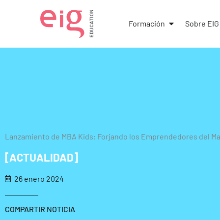
Ir
al
Abrir Formació
Formación
Sobre EIG
contenido
Lanzamiento de MBA Kids: Forjando los Emprendedores del M
[ACTUALIDAD]
26 enero 2024
COMPARTIR NOTICIA