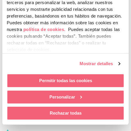
terceros para personalizar la web, analizar nuestros
Transforma tu carrera con una formación especializada en análisis
servicios y mostrarte publicidad relacionada con tus
de datos.
preferencias, basándonos en tus hábitos de navegación.
Puedes obtener más información sobre las cookies en
nuestra
política de cookies.
Puedes aceptar todas las
cookies pulsando “Aceptar todas”.
También puedes
Modalidad:
rechazar todas en “Rechazar todas” o realizar tu
selección de cookies.
Transformative Learning by ESIC:
Presencial Part Time, viernes
tarde y sábados mañana.
Mostrar detalles
Permitir todas las cookies
Personalizar
Inicio y duración:
Octubre 2025 a Septiembre 2026
Rechazar todas