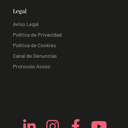
Legal
Aviso Legal
Política de Privacidad
Política de Cookies
Canal de Denuncias
Protocolo Acoso
L
I
F
Y