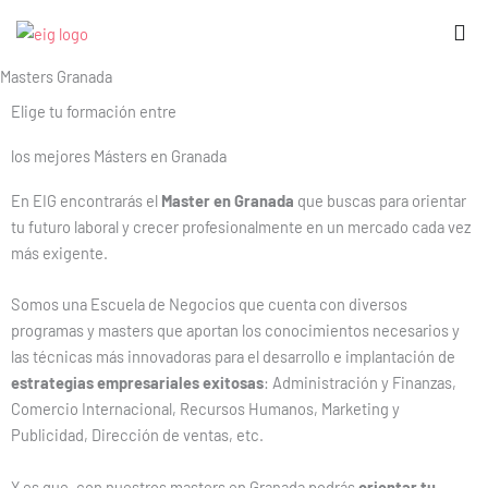
Ir
al
contenido
Masters Granada
Elige tu formación entre
los mejores Másters en Granada
En EIG encontrarás el
Master en Granada
que buscas para orientar
tu futuro laboral y crecer profesionalmente en un mercado cada vez
más exigente.
Somos una Escuela de Negocios que cuenta con diversos
programas y masters que aportan los conocimientos necesarios y
las técnicas más innovadoras para el desarrollo e implantación de
estrategias empresariales exitosas
: Administración y Finanzas,
Comercio Internacional, Recursos Humanos, Marketing y
Publicidad, Dirección de ventas, etc.
Y es que, con nuestros masters en Granada podrás
orientar tu