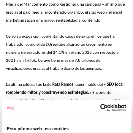
María del Mar comentó cómo gestionar una campaña y afirmó que
gracias al paid media, el contenido orgánico, el sitio web y el email
marketing sacan una mayor rentabilidad al contenido.
Cerró su exposición comentando casos de éxito en los que ha
trabajado, como el de L’Oreal que alcanzó un crecimiento en
número de seguidores del 24,1% en el año 2022 con respecto al
2021 y en TikTok, Cerave tiene más de 7.8 billones de
visualizaciones gracias al trabajo diario de las agencias.
La última píldora fue la de
Rafa Ramos
, quien habló del
» SEO local:
rompiendo mitos y construyendo estrategias.»
El ponente
compartió 7 mitos diferentes y las estrategias para cada uno. Entre
los mitos se encontraban: “primero creo la web, y luego que me la
posicionen, una palabra clave posicionada en cada URL, posicionar
varios idiomas en un solo dominio, o con un buen contenido,
Esta página web usa cookies
seguro que posicionamos y más con Chat GPT.”