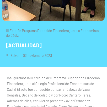
III Edición Programa Dirección Financiera junto a Economistas
de Cádiz
[ACTUALIDAD]
Salva
03 noviembre 2023
Inauguramos la III edición del Programa Superior en Dirección
Financiera junto al Colegio Profesional de Economistas de
Cádiz! El acto fue conducido por Javier Cabeza de Vaca
González, Decano del colegio y por Rocio Cantero Perez.
Además de ellos, estuvieron presente Javier Fernández
Fernández, secretario del Colegio, Curro Ortega, profesor y