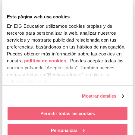
Esta página web usa cookies
En EIG Education utilizamos cookies propias y de
terceros para personalizar la web, analizar nuestros
servicios y mostrarte publicidad relacionada con tus
preferencias, basándonos en tus hábitos de navegación.
EIG Education celebra su fiesta de fin de
Puedes obtener más información sobre las cookies en
curso en los campus de Granada, Málaga y
nuestra
política de cookies.
Puedes aceptar todas las
Sevilla
cookies pulsando “Aceptar todas”.
También puedes
rechazar todas en “Rechazar todas” o realizar tu
LEER MÁS »
selección de cookies.
Mostrar detalles
29 de mayo de 2026
Permitir todas las cookies
Personalizar