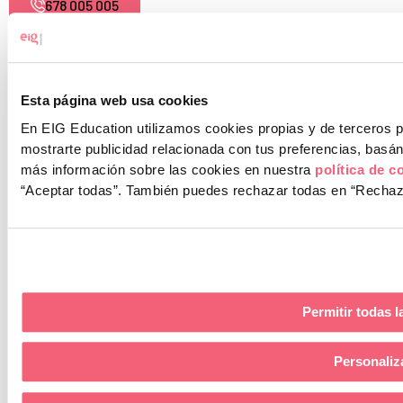
678 005 005
L
I
F
Y
Esta página web usa cookies
En EIG Education utilizamos cookies propias y de terceros pa
i
n
a
o
mostrarte publicidad relacionada con tus preferencias, bas
más información sobre las cookies en nuestra
política de c
Aviso Legal
Política de Privacidad
Política de Cookies
n
s
c
u
“Aceptar todas”.
También puedes rechazar todas en “Rechazar
Canal de Denuncias
Protocolo Acoso
k
t
e
t
e
a
b
u
Escuela Internacional de Gerencia SLU ha recibido un incentivo de
la Consejería de Empleo, Empresa y Trabajo Autónomo de la Junta
Permitir todas l
d
g
o
b
de Andalucía, dentro del Programa INVESTIGO, financiado por la
Unión Europea-Next Generation EU.
Personaliz
i
r
o
e