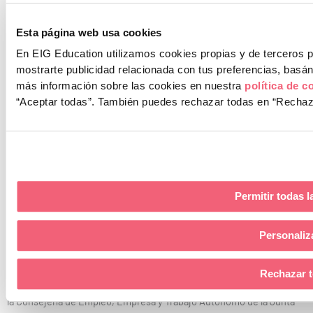
Canal de Denuncias
Protocolo Acoso
Esta página web usa cookies
En EIG Education utilizamos cookies propias y de terceros pa
678 005 005
mostrarte publicidad relacionada con tus preferencias, bas
más información sobre las cookies en nuestra
política de c
“Aceptar todas”.
También puedes rechazar todas en “Rechazar
L
I
F
Y
i
n
a
o
Permitir todas l
Aviso Legal
Política de Privacidad
Política de Cookies
n
s
c
u
Canal de Denuncias
Protocolo Acoso
Personaliz
k
t
e
t
Rechazar 
e
a
b
u
Escuela Internacional de Gerencia SLU ha recibido un incentivo de
la Consejería de Empleo, Empresa y Trabajo Autónomo de la Junta