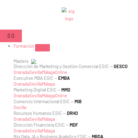
Ir
al
contenido
Cerrar
Abrir
Cerrar
Abrir
Cerrar
Abrir
Campus
Campus
Formación
Formación
Empleabilidad
Empleabilidad
Formación
Masters
Dirección de Marketing y Gestión Comercial ESIC —
GESCO
Granada
Sevilla
Málaga
Online
Executive MBA ESIC —
EMBA
Granada
Sevilla
Málaga
Marketing Digital ESIC —
MMD
Granada
Sevilla
Málaga
Online
Comercio Internacional ESIC —
MIB
Sevilla
Recursos Humanos ESIC —
DRHO
Granada
Sevilla
Málaga
Dirección Financiera ESIC —
MDF
Granada
Sevilla
Málaga
Big Data, IA y Business Analytics ESIC —
MBDA