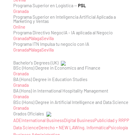
Programa Superior en Logística —
PSL
Granada
Programa Superior en Inteligencia Artificial Aplicada a
Marketing y Ventas
Online
Programa Directivo NegocIA - IA aplicada al Negocio
Granada
Málaga
Sevilla
Programa ITN Impulsa tu negocio con IA
Granada
Málaga
Sevilla
Bachelor's Degrees (UK)
BSc (Hons) Degree in Economics and Finance
Granada
BA (Hons) Degree in Education Studies
Granada
BA (Hons) in International Hospitality Management
Granada
BSc (Hons) Degree in Artificial Intelligence and Data Science
Granada
Grados Oficiales
ADE
International Business
Digital Business
Publicidad y RRPP
Data Science
Derecho + NEW LAW
Ing. Informática
Psicología
Business Administration