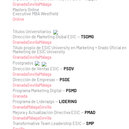
Granada
Sevilla
Málaga
Masters Online
Executive MBA Westfield
Online
Títulos Universitarios
Dirección de Marketing Global ESIC —
TSDMG
Granada
Sevilla
Málaga
Título propio de ESIC University en Marketing + Grado Oficial en
Marketing de ESIC University
Granada
Sevilla
Málaga
Postgrados
Dirección de Ventas ESIC —
PSDV
Granada
Sevilla
Málaga
Dirección de Empresas —
PSDE
Granada
Sevilla
Málaga
Programa Marketing Digital —
PSMD
Granada
Programa de Liderazgo —
LIDERING
Granada
Málaga
Sevilla
Mejora y Actualización Directiva ESIC —
PMAD
Granada
Málaga
Sevilla
Transformative Team Leadership ESIC —
SMP
Sevilla