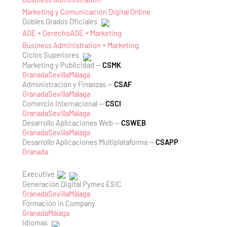
Marketing y Comunicación Digital Online
Dobles Grados Oficiales
ADE + Derecho
ADE + Marketing
Business Administration + Marketing
Ciclos Superiores
Marketing y Publicidad —
CSMK
Granada
Sevilla
Málaga
Administración y Finanzas —
CSAF
Granada
Sevilla
Málaga
Comercio Internacional —
CSCI
Granada
Sevilla
Málaga
Desarrollo Aplicaciones Web —
CSWEB
Granada
Sevilla
Málaga
Desarrollo Aplicaciones Multiplataforma —
CSAPP
Granada
Executive
Generación Digital Pymes ESIC
Granada
Sevilla
Málaga
Formación in Company
Granada
Málaga
Idiomas