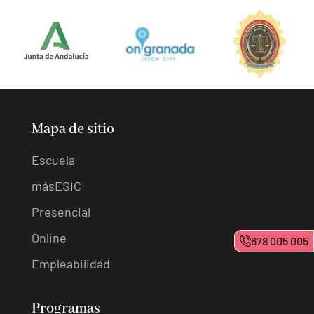
Mapa de sitio
Escuela
másESIC
Presencial
Online
678 005 005
Empleabilidad
Programas