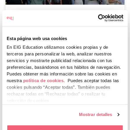
EIG Education celebra su fiesta de fin de
curso en los campus de Granada, Málaga y
Sevilla
Esta página web usa cookies
LEER MÁS »
En EIG Education utilizamos cookies propias y de
terceros para personalizar la web, analizar nuestros
29 de mayo de 2026
servicios y mostrarte publicidad relacionada con tus
preferencias, basándonos en tus hábitos de navegación.
Puedes obtener más información sobre las cookies en
nuestra
política de cookies.
Puedes aceptar todas las
cookies pulsando “Aceptar todas”.
También puedes
rechazar todas en “Rechazar todas” o realizar tu
selección de cookies.
Mostrar detalles