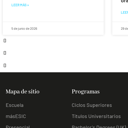
Gra
LEER MÁS »
LEER
5 de junio de 2026
29 d
Mapa de sitio
Programas
Escuela
Ciclos Superiores
másESIC
Títulos Universitarios
Presencial
Bachelor's Degrees (UK)