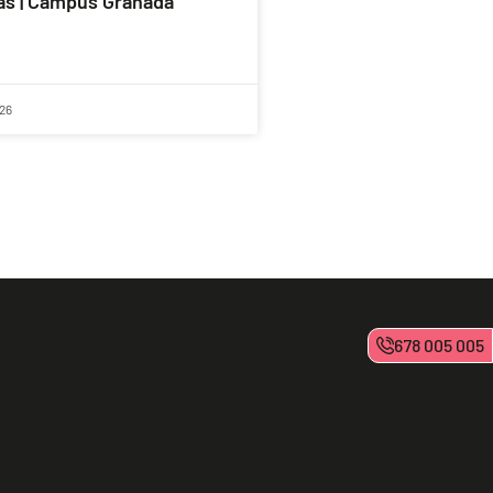
s | Campus Granada
26
678 005 005