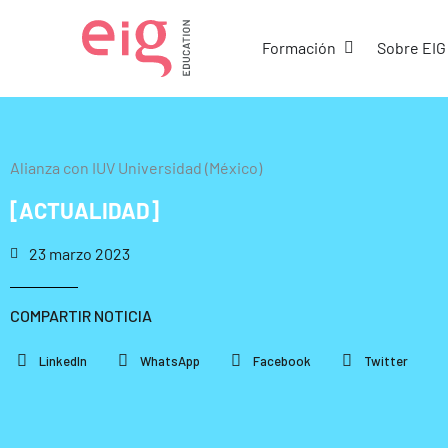
Ir
al
Abrir Formació
Formación
Sobre EIG
contenido
Alianza con IUV Universidad (México)
[ACTUALIDAD]
23 marzo 2023
COMPARTIR NOTICIA
LinkedIn
WhatsApp
Facebook
Twitter