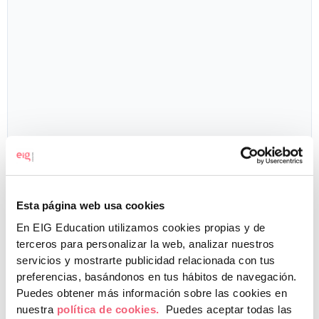
Información básica sobre protección de datos.
Responsable del tratamiento: EIG.
Finalidad: tramitación de la solicitud objeto del formulario, comunicación con el
Esta página web usa cookies
interesado. Tiene derecho a acceder, rectificar y suprimir los datos, así como otros
derechos. Información ampliada en
política de privacidad
.
En EIG Education utilizamos cookies propias y de
terceros para personalizar la web, analizar nuestros
He leído y acepto la
política de privacidad
servicios y mostrarte publicidad relacionada con tus
preferencias, basándonos en tus hábitos de navegación.
Deseo recibir información por cualquier medio, incluidos
Puedes obtener más información sobre las cookies en
medios electrónicos, sobre actividades, eventos, formación
nuestra
política de cookies.
Puedes aceptar todas las
especializada de EIG y de terceros en los que participe / colabore