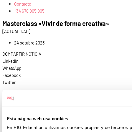
Contacto
+34 678 005 005
Masterclass «Vivir de forma creativa»
[ACTUALIDAD]
24 octubre 2023
COMPARTIR NOTICIA
LinkedIn
WhatsApp
Facebook
Twitter
Nuestros alumnos de 2º de TSDMG – Título Superior en Dirección de
Marketing Global – del campus de Málaga han disfrutado de la
masterclass «Vivir de Forma Creativa» impartida por el fotógrafo
Esta página web usa cookies
Míchelo Toro en la asignatura de Desarrollo Creativo.
En EIG Education utilizamos cookies propias y de terceros p