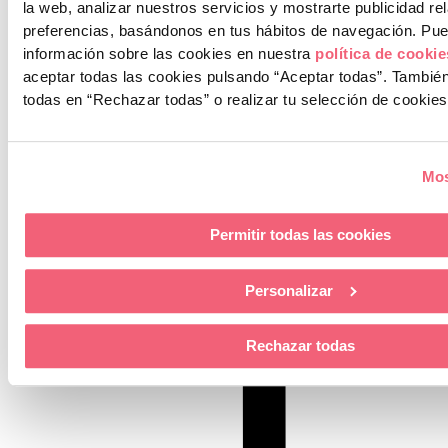
Los alumnos han aprendido trucos y consejos para desarrollar su
la web, analizar nuestros servicios y mostrarte publicidad re
creatividad y aplicarla en el mundo profesional. Una charla muy
preferencias, basándonos en tus hábitos de navegación.
Pue
enriquecedora que les aportará nuevas perspectivas creativas.
¡En
información sobre las cookies en nuestra
política de cooki
ESIC Andalucía apostamos por una formación innovadora y
aceptar todas las cookies pulsando “Aceptar todas”.
También
experiencial!
todas en “Rechazar todas” o realizar tu selección de cookies
Mos
COMPARTIR NOTICIA
Permitir todas las cookies
Personalizar
Rechazar todas