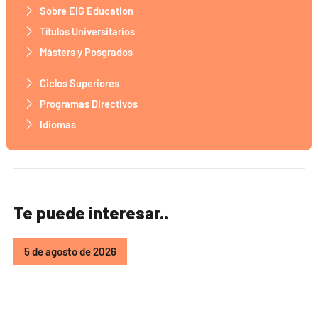
Sobre EIG Education
Títulos Universitarios
Másters y Posgrados
Ciclos Superiores
Programas Directivos
Idiomas
Te puede interesar..
5 de agosto de 2026
FP Administración y Finanzas o ADE: qué
estudiar según tu objetivo