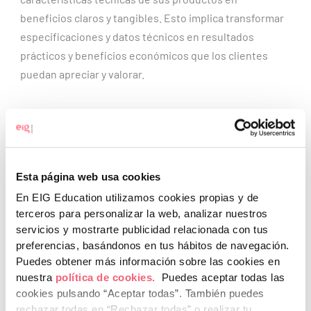
beneficios claros y tangibles. Esto implica transformar
especificaciones y datos técnicos en resultados
prácticos y beneficios económicos que los clientes
puedan apreciar y valorar.
Enfoque en el ROI
Watt no solo habló del precio de su máquina, sino del
ahorro a largo plazo que representaba. Los vendedores
Esta página web usa cookies
deben enfocarse en comunicar el ROI de sus productos,
En EIG Education utilizamos cookies propias y de
demostrando cómo estos pueden ahorrar tiempo,
terceros para personalizar la web, analizar nuestros
dinero o esfuerzo en el futuro.
servicios y mostrarte publicidad relacionada con tus
preferencias, basándonos en tus hábitos de navegación.
Puedes obtener más información sobre las cookies en
nuestra
política de cookies.
Puedes aceptar todas las
Autor:
cookies pulsando “Aceptar todas”.
También puedes
rechazar todas en “Rechazar todas” o realizar tu